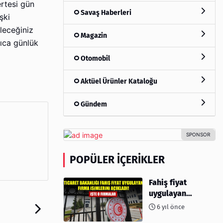
ertesi gün
Savaş Haberleri
şki
leceğiniz
Magazin
rıca günlük
Otomobil
Aktüel Ürünler Kataloğu
Gündem
POPÜLER İÇERIKLER
Fahiş fiyat
uygulayan
firmalar açıklandı
6 yıl önce