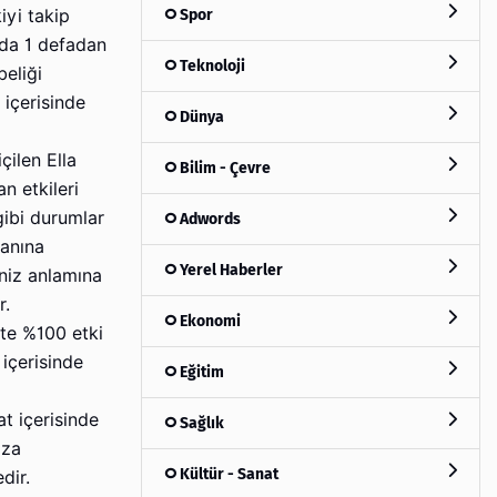
Spor
iyi takip
zda 1 defadan
Teknoloji
beliği
 içerisinde
Dünya
çilen Ella
Bilim - Çevre
n etkileri
gibi durumlar
Adwords
manına
Yerel Haberler
iniz anlamına
r.
Ekonomi
kte %100 etki
içerisinde
Eğitim
t içerisinde
Sağlık
ıza
Kültür - Sanat
dir.