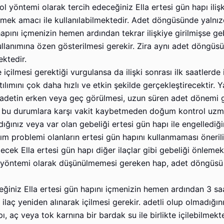
ol yöntemi olarak tercih edeceğiniz Ella ertesi gün hapı ilişk
lemek amacı ile kullanılabilmektedir. Adet döngüsünde yalnı
pını içmenizin hemen ardından tekrar ilişkiye girilmişse ge
ullanımına özen gösterilmesi gerekir. Zira aynı adet döngüsü
ektedir.
e içilmesi gerektiği vurgulansa da ilişki sonrası ilk saatlerde i
lımını çok daha hızlı ve etkin şekilde gerçekleştirecektir. Ya
 adetin erken veya geç görülmesi, uzun süren adet dönemi 
cek bu durumlara karşı vakit kaybetmeden doğum kontrol uz
dığınız veya var olan gebeliği ertesi gün hapı ile engellediğ
ım problemi olanların ertesi gün hapını kullanmaması önerili
bilecek Ella ertesi gün hapı diğer ilaçlar gibi gebeliği önleme
 yöntemi olarak düşünülmemesi gereken hap, adet döngüsü 
eğiniz Ella ertesi gün hapını içmenizin hemen ardından 3 saa
aç yeniden alınarak içilmesi gerekir. adetli olup olmadığın
, aç veya tok karnına bir bardak su ile birlikte içilebilmekte