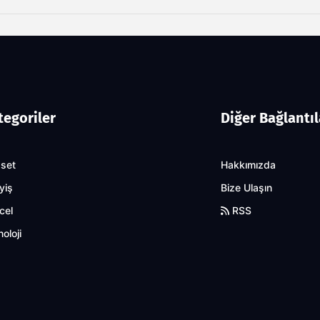
tegoriler
Diğer Bağlantıl
aset
Hakkımızda
yiş
Bize Ulaşın
cel
RSS
oloji