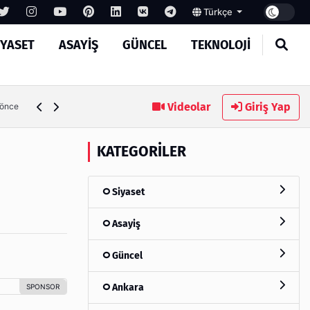
Türkçe
IYASET
ASAYIŞ
GÜNCEL
TEKNOLOJI
Ambalaj Süreçlerinde Yeni Nesil Verimliliği Olimpack ile Yak
Videolar
Giriş Yap
 önce
KATEGORILER
Siyaset
Asayiş
Güncel
Ankara