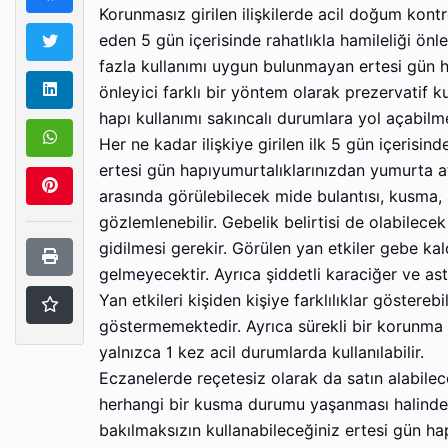
Korunmasız girilen ilişkilerde acil doğum kontr
eden 5 gün içerisinde rahatlıkla hamileliği ön
fazla kullanımı uygun bulunmayan ertesi gün ha
önleyici farklı bir yöntem olarak prezervatif k
hapı kullanımı sakıncalı durumlara yol açabilm
Her ne kadar ilişkiye girilen ilk 5 gün içerisind
ertesi gün hapıyumurtalıklarınızdan yumurta atı
arasında görülebilecek mide bulantısı, kusma,
gözlemlenebilir. Gebelik belirtisi de olabile
gidilmesi gerekir. Görülen yan etkiler gebe kal
gelmeyecektir. Ayrıca şiddetli karaciğer ve ast
Yan etkileri kişiden kişiye farklılıklar göstere
göstermemektedir. Ayrıca sürekli bir korunma
yalnızca 1 kez acil durumlarda kullanılabilir.
Eczanelerde reçetesiz olarak da satın alabilec
herhangi bir kusma durumu yaşanması halinde il
bakılmaksızın kullanabileceğiniz ertesi gün hapı