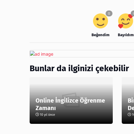
Beğendim
Bayıldım
Bunlar da ilginizi çekebilir
Online İngilizce Öğrenme
Bi
Zamanı
De
10 yıl önce
10