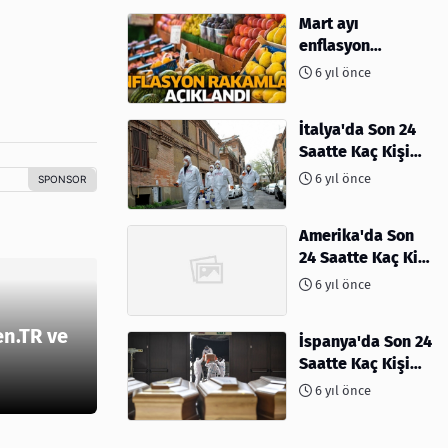
Mart ayı
enflasyon
rakamları
6 yıl önce
açıklandı
İtalya'da Son 24
Saatte Kaç Kişi
Öldü
6 yıl önce
Amerika'da Son
24 Saatte Kaç Kişi
Öldü - 06 Nisan
6 yıl önce
2020
en.TR ve
İspanya'da Son 24
Saatte Kaç Kişi
Öldü
6 yıl önce