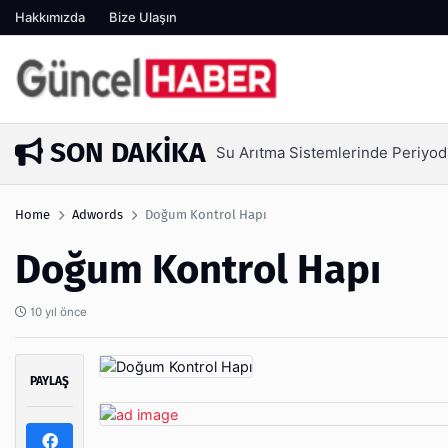
Hakkımızda
Bize Ulaşın
SON DAKIKA
Su Arıtma Sistemlerinde Periyod
5 gün önce
Home
Adwords
Doğum Kontrol Hapı
Doğum Kontrol Hapı
10 yıl önce
PAYLAŞ