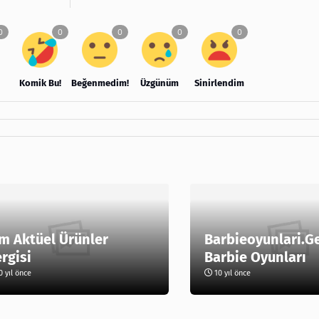
Komik Bu!
Beğenmedim!
Üzgünüm
Sinirlendim
m Aktüel Ürünler
Barbieoyunlari.G
rgisi
Barbie Oyunları
 yıl önce
10 yıl önce