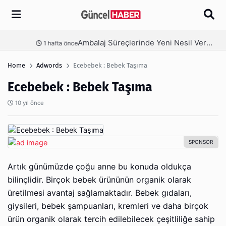
Arama
Ambalaj Süreçlerinde Yeni Nesil Verimliliği Olimpack ile Yakalayın
nce
3 hafta önce
Home
Adwords
Ecebebek : Bebek Taşıma
Ecebebek : Bebek Taşıma
10 yıl önce
Artık günümüzde çoğu anne bu konuda oldukça
bilinçlidir. Birçok bebek ürününün organik olarak
üretilmesi avantaj sağlamaktadır. Bebek gıdaları,
giysileri, bebek şampuanları, kremleri ve daha birçok
ürün organik olarak tercih edilebilecek çeşitliliğe sahip