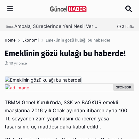
Arama
Ambalaj Süreçlerinde Yeni Nesil Verimliliği Olimpack ile Yakalayın
nce
3 hafta önce
Home
Ekonomi
Emeklinin gözü kulağı bu haberde!
Emeklinin gözü kulağı bu haberde!
10 yıl önce
TBMM Genel Kurulu'nda, SSK ve BAĞKUR emekli
maaşlarına 2016 yılı Ocak ayından itibaren ayda 100
TL seyyanen zam yapılmasını da içeren yasa
tasarısının, üç maddesi daha kabul edildi.