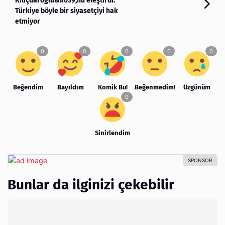
Kılıçdaroğlu&#039;nu eleştirdi:
Türkiye böyle bir siyasetçiyi hak
etmiyor
Beğendim
Bayıldım
Komik Bu!
Beğenmedim!
Üzgünüm
Sinirlendim
Bunlar da ilginizi çekebilir