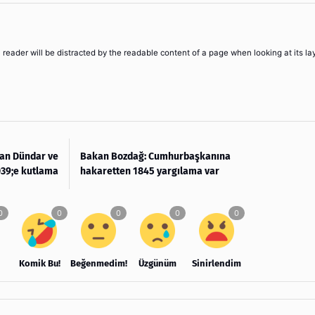
 a reader will be distracted by the readable content of a page when looking at its la
an Dündar ve
Bakan Bozdağ: Cumhurbaşkanına
39;e kutlama
hakaretten 1845 yargılama var
Komik Bu!
Beğenmedim!
Üzgünüm
Sinirlendim