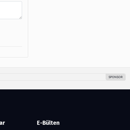
ar
E-Bülten