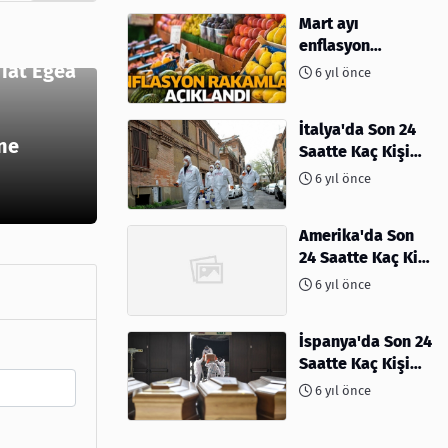
Mart ayı
atchback!
enflasyon
rakamları
Fiat Egea
6 yıl önce
açıklandı
İtalya'da Son 24
 ne
Saatte Kaç Kişi
Öldü
6 yıl önce
Amerika'da Son
24 Saatte Kaç Kişi
Öldü - 06 Nisan
6 yıl önce
2020
İspanya'da Son 24
Saatte Kaç Kişi
Öldü
6 yıl önce