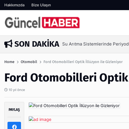
Hakkımızda
Bize Ulaşın
SON DAKIKA
Ambalaj Süreçlerinde Yeni Nesil 
1 hafta önce
Home
Otomobil
Ford Otomobilleri Optik İllüzyon ile Gizleniyor
Ford Otomobilleri Optik 
10 yıl önce
PAYLAŞ