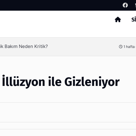
S
Arama
Verimliliği Olimpack ile Yakalayın
3 hafta
İllüzyon ile Gizleniyor