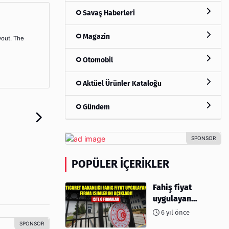
Savaş Haberleri
Magazin
yout. The
Otomobil
Aktüel Ürünler Kataloğu
Gündem
POPÜLER İÇERIKLER
Fahiş fiyat
uygulayan
firmalar açıklandı
6 yıl önce