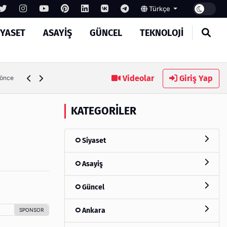
Türkçe
IYASET
ASAYIŞ
GÜNCEL
TEKNOLOJI
MASROKİT Eğitim Kitleri ile Elektronik Öğrenmek Artık Çok
Videolar
Giriş Yap
 önce
KATEGORILER
Siyaset
Asayiş
Güncel
Ankara