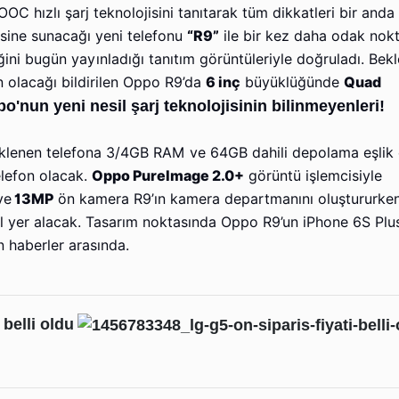
 hızlı şarj teknolojisini tanıtarak tüm dikkatleri bir anda
isine sunacağı yeni telefonu
“R9”
ile bir kez daha odak nokt
eğini bugün yayınladığı tanıtım görüntüleriyle doğruladı. Bek
n olacağı bildirilen Oppo R9’da
6 inç
büyüklüğünde
Quad
o'nun yeni nesil şarj teknolojisinin bilinmeyenleri!
klenen telefona 3/4GB RAM ve 64GB dahili depolama eşlik
elefon olacak.
Oppo PureImage 2.0+
görüntü işlemcisiyle
ve
13MP
ön kamera R9’ın kamera departmanını oluştururken
il yer alacak. Tasarım noktasında Oppo R9’un iPhone 6S Plu
 haberler arasında.
 belli oldu