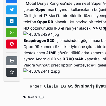
Mobil Dünya Kongresi’nde yeni nesil Super VOOC
çeken
Oppo,
mart ayında kullanıcıların beğen
Çinli şirket 17 Mart’ta bir etkinlik düzenleyec
telefon
Oppo R9
olacak. Üst seviye bir telefo
>> Opp
HD
çözünürlüklü IPS ekran yer alacak.
Snapdragon 820
işlemcisinden güç alması be
Oppo R9 kamera özellikleriyle öne çıkan bir t
desteklenen
21MP
çözünürlüklü arka kamera 
ayrıca Android 6.0 ve
3.700 mAh
kapasiteli p
Viagra without prescription benzeyeceği gelen
LG G5 ön sipariş fiyatı
order Cialis 
Etiketler :