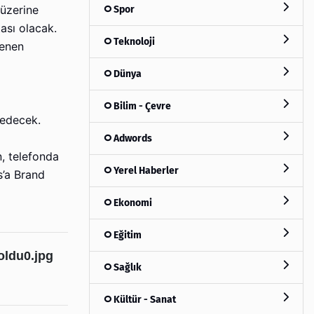
Spor
 üzerine
ası olacak.
Teknoloji
lenen
Dünya
Bilim - Çevre
 edecek.
Adwords
, telefonda
Yerel Haberler
s’a Brand
Ekonomi
Eğitim
Sağlık
Kültür - Sanat