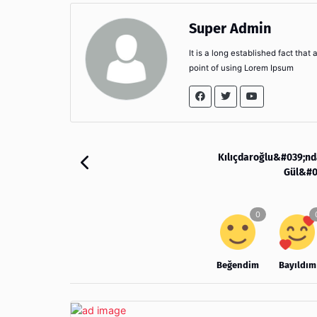
Super Admin
It is a long established fact that
point of using Lorem Ipsum
Kılıçdaroğlu&#039;nd
Gül&#0
Beğendim
Bayıldım