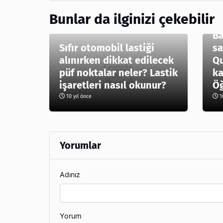
Bunlar da ilginizi çekebilir
Ba
Sıfır otomobil lastiği
sa
alınırken dikkat edilecek
Qu
püf noktalar neler? Lastik
ka
işaretleri nasıl okunur?
Öğ
10 yıl önce
10
Yorumlar
Adınız
Yorum