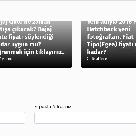
2016 Fiat Tipo H
jaj Qute ne zaman
Yeni adıyla 2016 
tışa çıkacak? Bajaj
Hatchback yeni
te fiyatı söylendiği
fotoğrafları. Fiat
dar uygun mu?
Tipo(Egea) fiyatı
renmek için tıklayınız..
kadar?
 yıl önce
10 yıl önce
E-posta Adresiniz