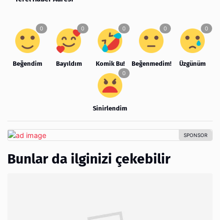
Beğendim
Bayıldım
Komik Bu!
Beğenmedim!
Üzgünüm
Sinirlendim
Bunlar da ilginizi çekebilir