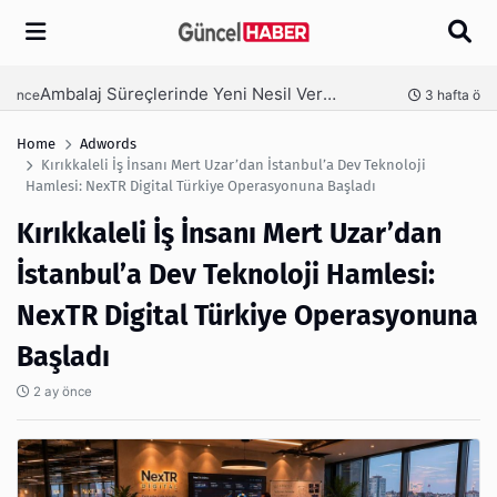
Arama
Ambalaj Süreçlerinde Yeni Nesil Verimliliği Olimpack ile Yakalayın
nce
3 hafta önce
Home
Adwords
Kırıkkaleli İş İnsanı Mert Uzar’dan İstanbul’a Dev Teknoloji
Hamlesi: NexTR Digital Türkiye Operasyonuna Başladı
Kırıkkaleli İş İnsanı Mert Uzar’dan
İstanbul’a Dev Teknoloji Hamlesi:
NexTR Digital Türkiye Operasyonuna
Başladı
2 ay önce