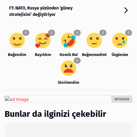
FT: NATO, Rusya yüzünden ‘güney
stratejisini’ değiştiriyor
Beğendim
Bayıldım
Komik Bu!
Beğenmedim!
Üzgünüm
Sinirlendim
Bunlar da ilginizi çekebilir