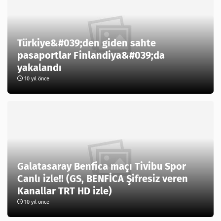
Türkiye&#039;den giden sahte
pasaportlar Finlandiya&#039;da
yakalandı
10 yıl önce
Galatasaray Benfica maçı Tivibu Spor
Canlı izle!! (GS, BENFİCA Şifresiz veren
Kanallar TRT HD izle)
10 yıl önce