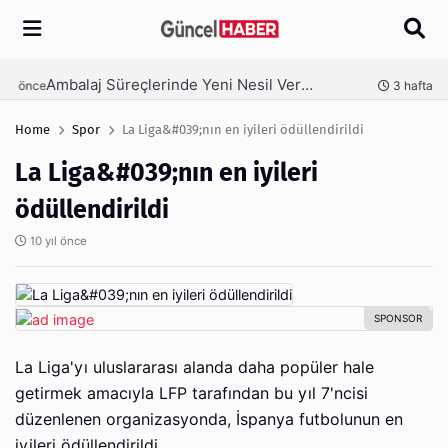
Arama
Ambalaj Süreçlerinde Yeni Nesil Verimliliği Olimpack ile Yakalayın
nce
3 hafta önce
Home
Spor
La Liga&#039;nın en iyileri ödüllendirildi
La Liga&#039;nın en iyileri
ödüllendirildi
10 yıl önce
La Liga'yı uluslararası alanda daha popüler hale
getirmek amacıyla LFP tarafından bu yıl 7'ncisi
düzenlenen organizasyonda, İspanya futbolunun en
iyileri ödüllendirildi.