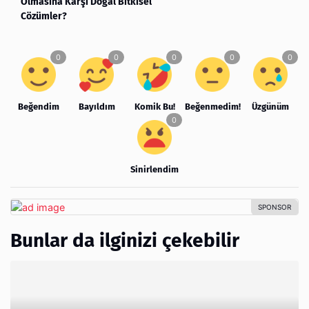
Olmasına Karşı Doğal Bitkisel
Cözümler?
Beğendim
Bayıldım
Komik Bu!
Beğenmedim!
Üzgünüm
Sinirlendim
Bunlar da ilginizi çekebilir