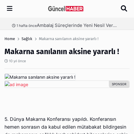
Arama
Ambalaj Süreçlerinde Yeni Nesil Verimliliği Olimpack ile Yakalayın
nce
3 hafta önce
Home
Sağlık
Makarna sanılanın aksine yararlı !
Makarna sanılanın aksine yararlı !
10 yıl önce
5. Dünya Makarna Konferansı yapıldı. Konferansın
hemen sonrasın da kabul edilen mütabakat bildirgesin