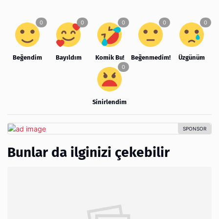
Beğendim
Bayıldım
Komik Bu!
Beğenmedim!
Üzgünüm
Sinirlendim
Bunlar da ilginizi çekebilir