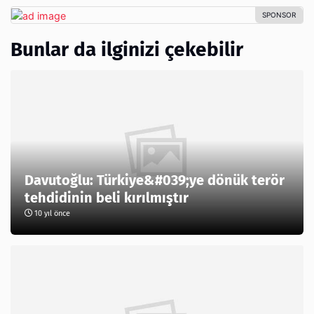
Bunlar da ilginizi çekebilir
Davutoğlu: Türkiye&#039;ye dönük terör
tehdidinin beli kırılmıştır
10 yıl önce