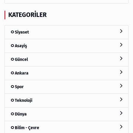
KATEGORILER
Siyaset
Asayiş
Güncel
Ankara
Spor
Teknoloji
Dünya
Bilim - Çevre