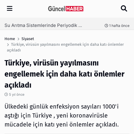
Arama
Ambalaj Süreçlerinde Yeni Nesil Verimliliği Olimpack ile Yakalayın
nce
3 hafta önce
Home
Siyaset
Türkiye, virüsün yayılmasını engellemek için daha katı önlemler
açıkladı
Türkiye, virüsün yayılmasını
engellemek için daha katı önlemler
açıkladı
5 yıl önce
Ülkedeki günlük enfeksiyon sayıları 1000'i
aştığı için Türkiye , yeni koronavirüsle
mücadele için katı yeni önlemler açıkladı.