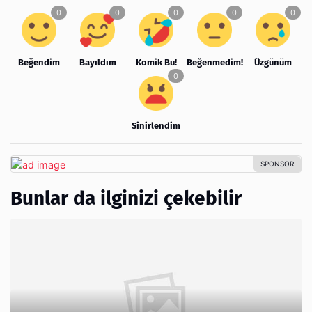
Beğendim
Bayıldım
Komik Bu!
Beğenmedim!
Üzgünüm
Sinirlendim
Bunlar da ilginizi çekebilir