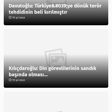
Davutoğlu: Türkiye&#039;ye dönük terör
tehdidinin beli kırılmıştır
10 yıl önce
Kılıçdaroğlu: Din görevlilerinin sandık
başında olması...
10 yıl önce