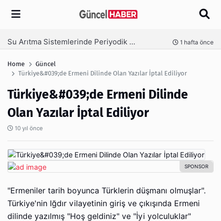
Arama
Ambalaj Süreçlerinde Yeni Nesil Verimliliği Olimpack ile Yakalayın
nce
3 hafta önce
Home
Güncel
Türkiye&#039;de Ermeni Dilinde Olan Yazılar İptal Ediliyor
Türkiye&#039;de Ermeni Dilinde
Olan Yazılar İptal Ediliyor
10 yıl önce
"Ermeniler tarih boyunca Türklerin düşmanı olmuşlar".
Türkiye'nin Iğdır vilayetinin giriş ve çıkışında Ermeni
dilinde yazılmış "Hoş geldiniz" ve "İyi yolculuklar"