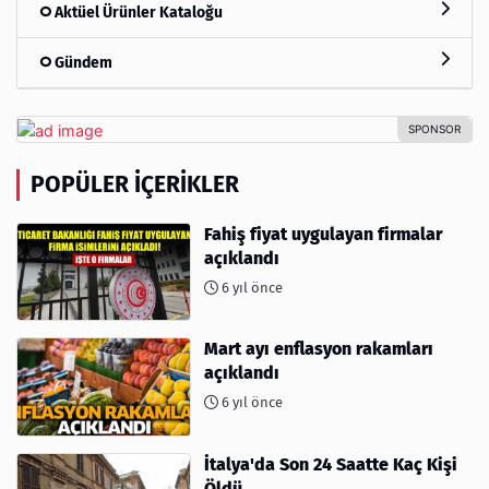
Aktüel Ürünler Kataloğu
Gündem
POPÜLER İÇERIKLER
Fahiş fiyat uygulayan firmalar
açıklandı
6 yıl önce
Mart ayı enflasyon rakamları
açıklandı
6 yıl önce
İtalya'da Son 24 Saatte Kaç Kişi
Öldü