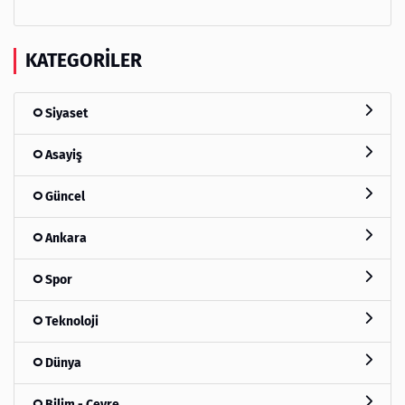
KATEGORILER
Siyaset
Asayiş
Güncel
Ankara
Spor
Teknoloji
Dünya
Bilim - Çevre