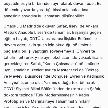
büyütülmesiyle birbirinden ayrı olarak devam eder. Bu
dönemin yazarda yarattığı hissi anlamak adına
annesinin soyadını kullanmasını düşünebiliriz.
Ortaokulu Madrid’de okuyan Şafak, liseyi de Ankara
Atatürk Anadolu Lisesi’nde tamamlar. Başarıyla geçen
eğitim hayatı, ODTÜ Uluslararası İlişkiler Bölümü ile
devam eder; lakin şu an için okuduğu bölümlerle
bağlantılı bir işi yaptığını söyleyemeyiz. Üniversite
tahsilini bitirerek yine aynı okul üzerinde yüksek lisans
gerçekleştiren Şafak, ‘’Kadın Çalışmaları’’ bölümünde
uygulamalar düzenler; ayrıca Master tezi de ‘’Bektaşi
ve Mevlevi Düşüncesinde Döngüsel Evren ve Kadınsılık
Anlayışı’’ üzerine olur. Yazmış olduğu tezi bitirerek
ODYÜ Siyaset Bilimi Bölümü’nden doktora alan Şafak,
doktora tezinde ‘’Türk Modernleşmesinin Kadın
Prototipleri ve Marjinaliteye Tahammül Sınırları’’
konusunu işler. Yazmış olduğu tez üzerinden İslamiyet,