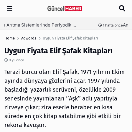
Arama
Ambalaj Süreçlerinde Yeni Nesil Verimliliği Olimpack ile Yakalayın
nce
3 hafta önce
Home
Adwords
Uygun Fiyata Elif Şafak Kitapları
Uygun Fiyata Elif Şafak Kitapları
9 yıl önce
Terazi burcu olan Elif Şafak, 1971 yılının Ekim
ayında dünyaya gözlerini açar. 1997 yılında
başladığı yazarlık serüveni, özellikle 2009
senesinde yayımlanan ‘’Aşk’’ adlı yapıtıyla
zirveye çıkar; zira eserle beraber en kısa
sürede en çok kitap satabilme gibi etkili bir
rekora kavuşur.