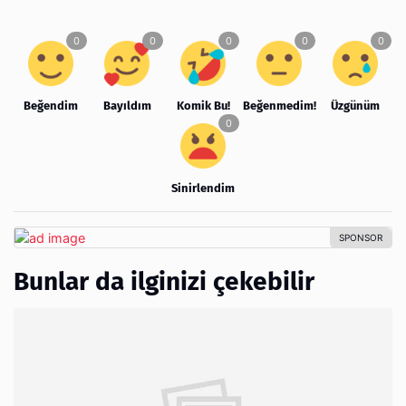
Beğendim
Bayıldım
Komik Bu!
Beğenmedim!
Üzgünüm
Sinirlendim
Bunlar da ilginizi çekebilir