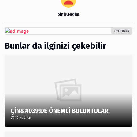
Sinirlendim
Bunlar da ilginizi çekebilir
ÇİN&#039;DE ÖNEMLİ BULUNTULAR!
10 yıl önce