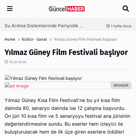
Arama
Ambalaj Süreçlerinde Yeni Nesil Verimliliği Olimpack ile Yakalayın
nce
3 hafta önce
Home
Kültür - Sanat
Yılmaz Güney Film Festivali başlıyor
Yılmaz Güney Film Festivali başlıyor
10 yıl önce
Yılmaz Güney Kısa Film Festivali'ne bu yıl kısa film
dalında 80, senaryo dalında ise 12 çalışma başvurdu.
Ön jüri 10 kısa film ve 5 senaryoyu festival ana jürisinin
değerlendirmesine sundu. Bu eserler hem izleyici ile
buluşturulacak hem de ilk üçe giren eserlere ödülleri