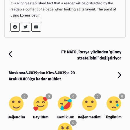
It is a long established fact that a reader will be distracted by the
readable content of a page when looking at its layout. The point of
using Lorem Ipsum
FT: NATO, Rusya yüzünden ‘güney
stratejisini’ değiştiriyor
Moskova&#039;dan Kiev&#039;e 20
Aralık&#039;a kadar mühlet
Beğendim
Bayıldım
Komik Bu!
Beğenmedim!
Üzgünüm