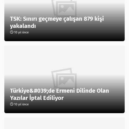
TSK: Sınırı geçmeye çalışan 879 kişi
yakalandı
10 yıl önce
Türkiye&#039;de Ermeni Dilinde Olan
Yazılar İptal Ediliyor
10 yıl önce