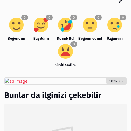
Beğendim
Bayıldım
Komik Bu!
Beğenmedim!
Üzgünüm
Sinirlendim
Bunlar da ilginizi çekebilir