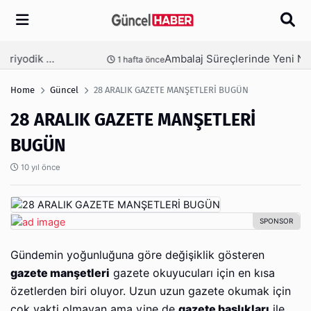
Arama
Ambalaj Süreçlerinde Yeni Nesil Verimliliği Olimpack ile Yakalayın
nce
3 hafta önce
Home
Güncel
28 ARALIK GAZETE MANŞETLERİ BUGÜN
28 ARALIK GAZETE MANŞETLERİ
BUGÜN
10 yıl önce
Gündemin yoğunluğuna göre değişiklik gösteren
gazete manşetleri
gazete okuyucuları için en kısa
özetlerden biri oluyor. Uzun uzun gazete okumak için
çok vakti olmayan ama yine de
gazete başlıkları
ile