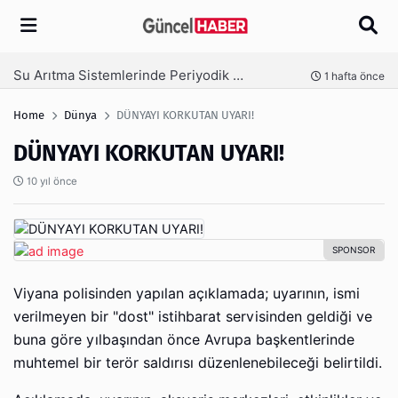
Arama
Ambalaj Süreçlerinde Yeni Nesil Verimliliği Olimpack ile Yakalayın
nce
3 hafta önce
Home
Dünya
DÜNYAYI KORKUTAN UYARI!
DÜNYAYI KORKUTAN UYARI!
10 yıl önce
Viyana polisinden yapılan açıklamada; uyarının, ismi
verilmeyen bir "dost" istihbarat servisinden geldiği ve
buna göre yılbaşından önce Avrupa başkentlerinde
muhtemel bir terör saldırısı düzenlenebileceği belirtildi.