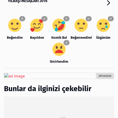
YILBAŞI MESAJLARI 2016
Beğendim
Bayıldım
Komik Bu!
Beğenmedim!
Üzgünüm
Sinirlendim
Bunlar da ilginizi çekebilir