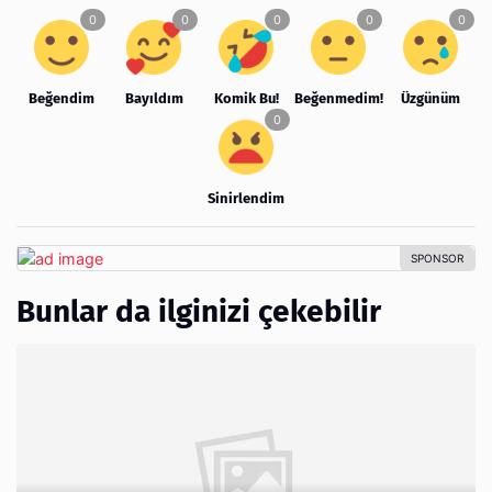
Beğendim
Bayıldım
Komik Bu!
Beğenmedim!
Üzgünüm
Sinirlendim
Bunlar da ilginizi çekebilir