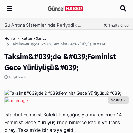
Arama
Ambalaj Süreçlerinde Yeni Nesil Verimliliği Olimpack ile Yakalayın
 hafta önce
3 hafta
Home
Kültür - Sanat
Taksim&#039;de &#039;Feminist Gece Yürüyüşü&#039;
Taksim&#039;de &#039;Feminist
Gece Yürüyüşü&#039;
10 yıl önce
İstanbul Feminist Kolektif'in çağrısıyla düzenlenen 14.
Feminist Gece Yürüyüşü'nde binlerce kadın ve trans
birey, Taksim'de bir araya geldi.