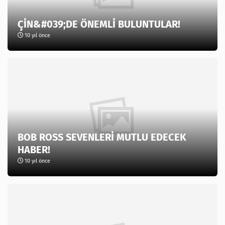
ÇİN&#039;DE ÖNEMLİ BULUNTULAR!
10 yıl önce
BOB ROSS SEVENLERİ MUTLU EDECEK
HABER!
10 yıl önce